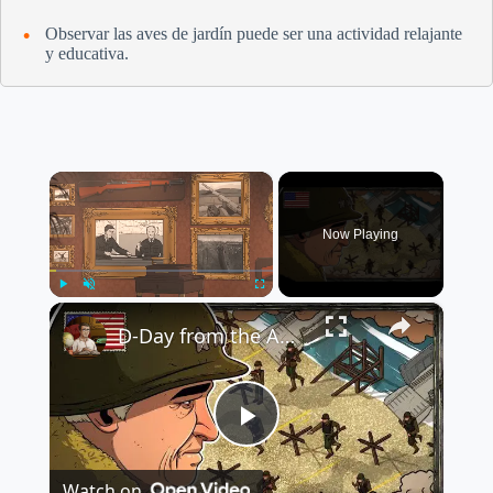
Observar las aves de jardín puede ser una actividad relajante
y educativa.
×
Now Playing
×
Play
Unmute
Fullscreen
D-Day from the American Perspective | Bird's Eye View
P
Watch on