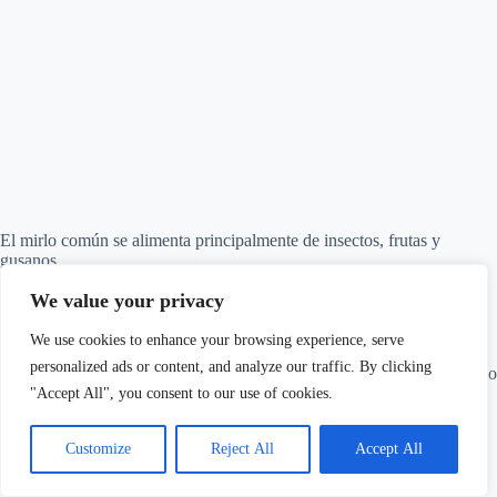
El mirlo común se alimenta principalmente de insectos, frutas y
gusanos.
We value your privacy
Es una especie muy adaptable y puede encontrarse en una amplia
variedad de hábitats.
We use cookies to enhance your browsing experience, serve
personalized ads or content, and analyze our traffic. By clicking
Su presencia en el jardín puede añadir belleza y alegría con su hermoso
canto.
"Accept All", you consent to our use of cookies.
Customize
Reject All
Accept All