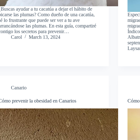
¿Buscas ayudar a tu cacatúa a dejar el hábito de
picarse las plumas? Como dueño de una cacatúa,
Especi
sé lo frustrante que puede ser ver a tu ave
migrac
arrancándose las plumas. En esta guía, compartiré
migra
contigo los secretos para prevenir…
Índic
Carol
March 13, 2024
Albatr
septen
Lays
Canario
Cómo prevenir la obesidad en Canarios
Cómo 