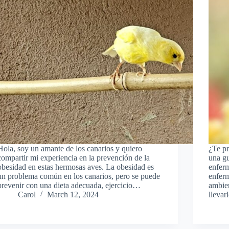
Hola, soy un amante de los canarios y quiero
¿Te pr
compartir mi experiencia en la prevención de la
una gu
obesidad en estas hermosas aves. La obesidad es
enfer
un problema común en los canarios, pero se puede
enfer
prevenir con una dieta adecuada, ejercicio…
ambie
Carol
March 12, 2024
llevar