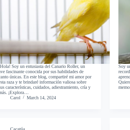
¡Hola! Soy un entusiasta del Canario Roller, un
Soy un
ave fascinante conocida por sus habilidades de
record
canto únicas. En este blog, compartiré mi amor por
aprend
esta raza y te brindaré información valiosa sobre
Quiero
sus características, cuidados, adiestramiento, cría y
memor
más. ¡Explora…
Carol
March 14, 2024
Cacatúa