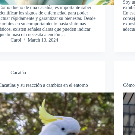
Soy un
Como dueño de una cacatúa, es importante saber
exhibí
identificar los signos de enfermedad para poder
En est
actuar rápidamente y garantizar su bienestar. Desde
consej
cambios en su comportamiento hasta síntomas
exposi
físicos, existen señales claras que pueden indicar
adecu
que tu mascota necesita atención…
Carol
March 13, 2024
Cacatúa
Cacatúas y su reacción a cambios en el entorno
Cómo c