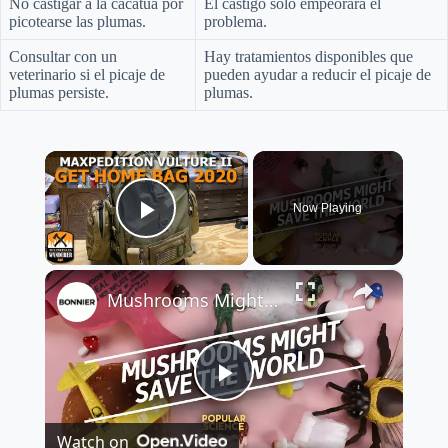
No castigar a la cacatúa por
El castigo solo empeorará el
picotearse las plumas.
problema.
Consultar con un
Hay tratamientos disponibles que
veterinario si el picaje de
pueden ayudar a reducir el picaje de
plumas persiste.
plumas.
×
Now Playing
Play Video
×
Mushrooms Might Save the World
P
Watch on