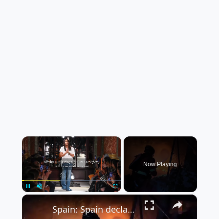
×
Now Playing
×
Pause
Unmute
Fullscreen
Spain: Spain declares national emergency over wildfires in Madrid region (2).