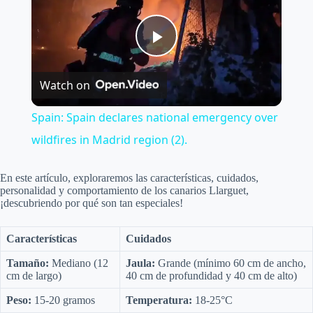
P
Watch on
l
Spain: Spain declares national emergency over
a
wildfires in Madrid region (2).
y
En este artículo, exploraremos las características, cuidados,
personalidad y comportamiento de los canarios Llarguet,
¡descubriendo por qué son tan especiales!
V
Características
Cuidados
i
Tamaño:
Mediano (12
Jaula:
Grande (mínimo 60 cm de ancho,
cm de largo)
40 cm de profundidad y 40 cm de alto)
Peso:
15-20 gramos
Temperatura:
18-25°C
d