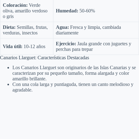
Coloración:
Verde
oliva, amarillo verdoso
Humedad:
50-60%
e
o gris
Dieta:
Semillas, frutas,
Agua:
Fresca y limpia, cambiada
o
verduras, insectos
diariamente
Ejercicio:
Jaula grande con juguetes y
Vida útil:
10-12 años
perchas para trepar
Canarios Llarguet: Características Destacadas
Los Canarios Llarguet son originarios de las Islas Canarias y se
caracterizan por su pequeño tamaño, forma alargada y color
amarillo brillante.
Con una cola larga y puntiaguda, tienen un canto melodioso y
agradable.