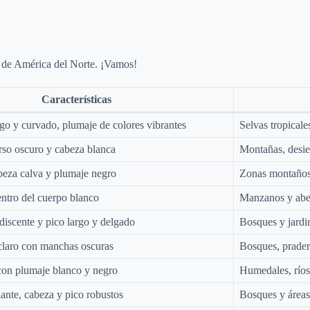
as de América del Norte. ¡Vamos!
Características
rgo y curvado, plumaje de colores vibrantes
Selvas tropical
so oscuro y cabeza blanca
Montañas, desier
eza calva y plumaje negro
Zonas montañosa
entro del cuerpo blanco
Manzanos y abe
discente y pico largo y delgado
Bosques y jardi
claro con manchas oscuras
Bosques, prader
 con plumaje blanco y negro
Humedales, ríos
lante, cabeza y pico robustos
Bosques y área