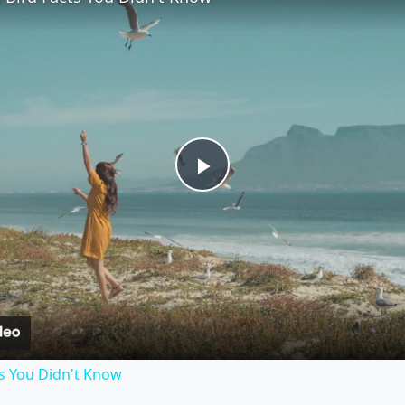
P
l
a
y
s You Didn't Know