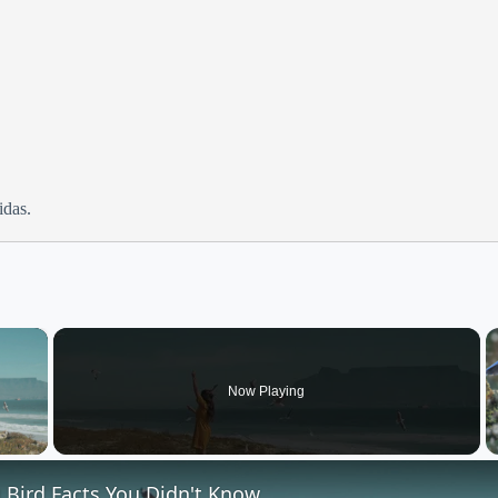
idas.
×
Now Playing
 Video
 Bird Facts You Didn't Know