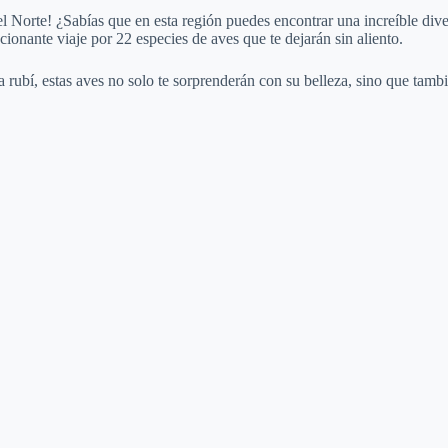
V
Norte! ¿Sabías que en esta región puedes encontrar una increíble divers
cionante viaje por 22 especies de aves que te dejarán sin aliento.
i
ta rubí, estas aves no solo te sorprenderán con su belleza, sino que ta
d
e
o