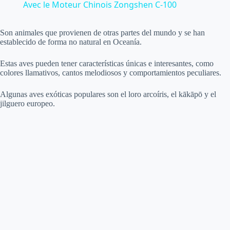
a
Avec le Moteur Chinois Zongshen C-100
y
Son animales que provienen de otras partes del mundo y se han
establecido de forma no natural en Oceanía.
V
Estas aves pueden tener características únicas e interesantes, como
colores llamativos, cantos melodiosos y comportamientos peculiares.
i
Algunas aves exóticas populares son el loro arcoíris, el kākāpō y el
jilguero europeo.
d
e
o