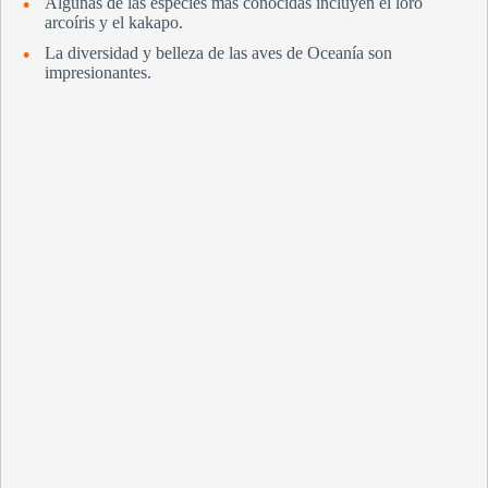
Algunas de las especies más conocidas incluyen el loro
arcoíris y el kakapo.
La diversidad y belleza de las aves de Oceanía son
impresionantes.