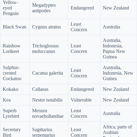
Yellow-
Megadyptes
eyed
Endangered
New Zealand
antipodes
Penguin
Least
Black Swan
Cygnus atratus
Australia
Concern
Australia,
Rainbow
Trichoglossus
Least
Indonesia,
Lorikeet
moluccanus
Concern
Papua New
Guinea
Sulphur-
Australia,
Least
crested
Cacatua galerita
Indonesia, New
Concern
Cockatoo
Guinea
Kokako
Callaeas
Endangered
New Zealand
Kea
Nestor notabilis
Vulnerable
New Zealand
Superb
Menura
Least
Australia
Lyrebird
novaehollandiae
Concern
Africa, parts of
Secretary
Sagittarius
Least
Arabian
Bird
serpentarius
Concern