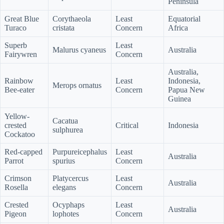
Peninsula
Great Blue
Corythaeola
Least
Equatorial
Turaco
cristata
Concern
Africa
Superb
Least
Malurus cyaneus
Australia
Fairywren
Concern
Australia,
Rainbow
Least
Indonesia,
Merops ornatus
Bee-eater
Concern
Papua New
Guinea
Yellow-
Cacatua
crested
Critical
Indonesia
sulphurea
Cockatoo
Red-capped
Purpureicephalus
Least
Australia
Parrot
spurius
Concern
Crimson
Platycercus
Least
Australia
Rosella
elegans
Concern
Crested
Ocyphaps
Least
Australia
Pigeon
lophotes
Concern