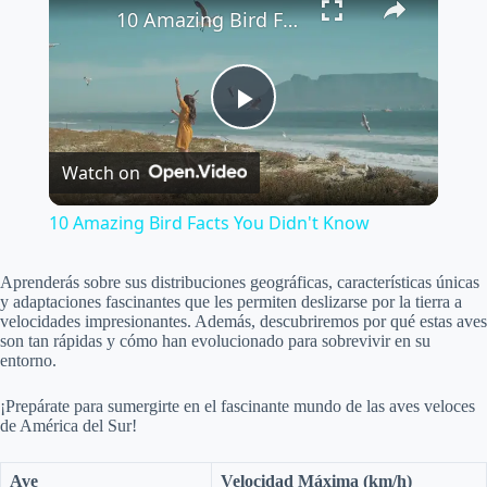
10 Amazing Bird Facts You Didn't Know
P
Watch on
l
10 Amazing Bird Facts You Didn't Know
a
Aprenderás sobre sus distribuciones geográficas, características únicas
y adaptaciones fascinantes que les permiten deslizarse por la tierra a
y
velocidades impresionantes. Además, descubriremos por qué estas aves
son tan rápidas y cómo han evolucionado para sobrevivir en su
entorno.
V
¡Prepárate para sumergirte en el fascinante mundo de las aves veloces
de América del Sur!
i
Ave
Velocidad Máxima (km/h)