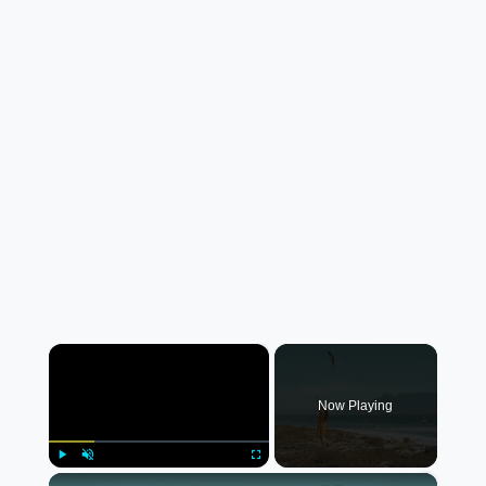
×
Now Playing
×
Play
Unmute
Fullscreen