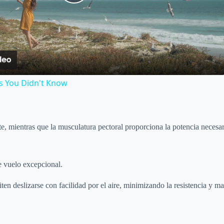
P
l
a
s You Didn't Know
y
V
e, mientras que la musculatura pectoral proporciona la potencia necesar
i
e vuelo excepcional.
d
ten deslizarse con facilidad por el aire, minimizando la resistencia y m
e