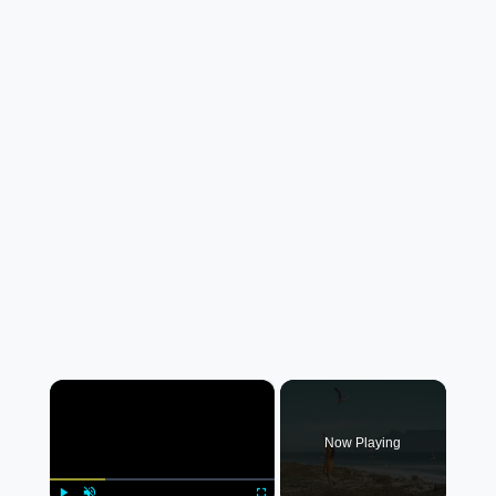
×
Now Playing