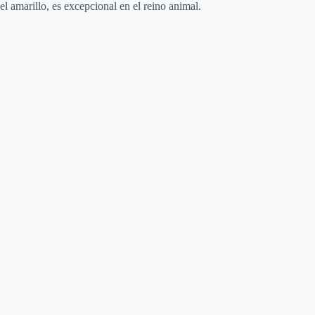
el amarillo, es excepcional en el reino animal.
d
e
o