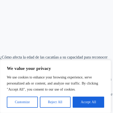
¿Cómo afecta la edad de las cacatúas a su capacidad para reconocer
colores?
We value your privacy
La edad de las cacatúas puede afectar su capacidad para reconocer
colores. A medida que envejecen, pueden perder la capacidad de ver
We use cookies to enhance your browsing experience, serve
ciertos colores, como el azul y el violeta, debido a cambios en sus ojos
y su cerebro.
personalized ads or content, and analyze our traffic. By clicking
"Accept All", you consent to our use of cookies.
Esto puede dificultar su capacidad para encontrar comida, comunicarse
con otras cacatúas y evitar depredadores.
Customize
Reject All
Accept All
¿Qué otros animales, además de las cacatúas, tienen una capacidad