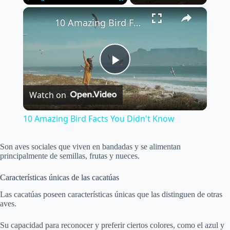
×
Play
Unmute
Fullscreen
10 Amazing Bird Facts You Didn't Know
P
Watch on
l
10 Amazing Bird Facts You Didn't Know
a
Son aves sociales que viven en bandadas y se alimentan
principalmente de semillas, frutas y nueces.
y
Características únicas de las cacatúas
V
Las cacatúas poseen características únicas que las distinguen de otras
aves.
i
Su capacidad para reconocer y preferir ciertos colores, como el azul y