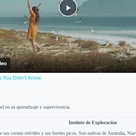
P
l
a
y
s You Didn't Know
V
i
pel en su aprendizaje y supervivencia.
Instinto de Exploración
d
 sus crestas eréctiles y sus fuertes picos. Son nativas de Australia, Nue