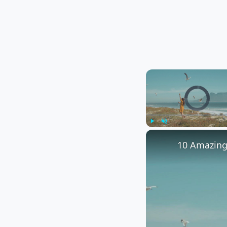
Video Player is l
Play
Unmute
10 Amazing