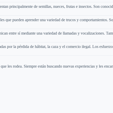
e
mentan principalmente de semillas, nueces, frutas e insectos. Son conoc
o
ables que pueden aprender una variedad de trucos y comportamientos. So
nican entre sí mediante una variedad de llamadas y vocalizaciones. Ta
as por la pérdida de hábitat, la caza y el comercio ilegal. Los esfuerz
o que les rodea. Siempre están buscando nuevas experiencias y les enca