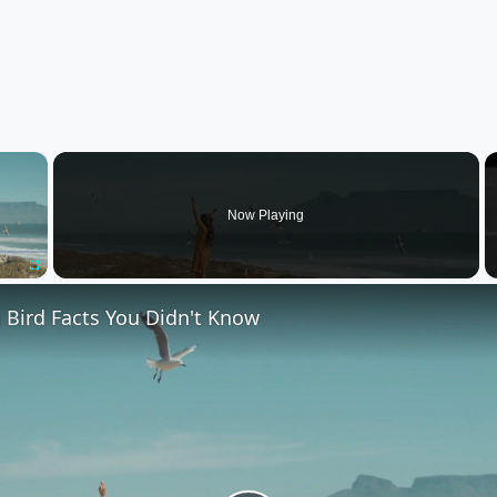
×
oading.
Now Playing
Fullscreen
 Bird Facts You Didn't Know