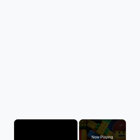
×
Now Playing