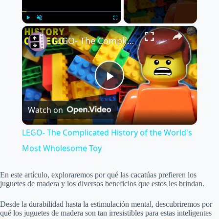
×
Play
Unmute
Fullscreen
LEGO- The Complicated History of the World's Most Wholesome Toy
P
Watch on
l
LEGO- The Complicated History of the World's
a
Most Wholesome Toy
y
En este artículo, exploraremos por qué las cacatúas prefieren los
juguetes de madera y los diversos beneficios que estos les brindan.
V
Desde la durabilidad hasta la estimulación mental, descubriremos por
qué los juguetes de madera son tan irresistibles para estas inteligentes