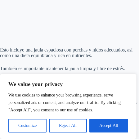
Esto incluye una jaula espaciosa con perchas y nidos adecuados, así
como una dieta equilibrada y rica en nutrientes.
También es importante mantener la jaula limpia y libre de estrés.
Cuidados especiales durante el periodo de cría
We value your privacy
Durante el periodo de cría de canarios, hay que brindarles cuidados
We use cookies to enhance your browsing experience, serve
especiales para garantizar la salud de los pichones. Esto incluye
proporcionarles una dieta rica en nutrientes, mantener su jaula limpia y
personalized ads or content, and analyze our traffic. By clicking
libre de estrés, y controlar su peso para evitar la obesidad.
"Accept All", you consent to our use of cookies.
Customize
Reject All
Accept All