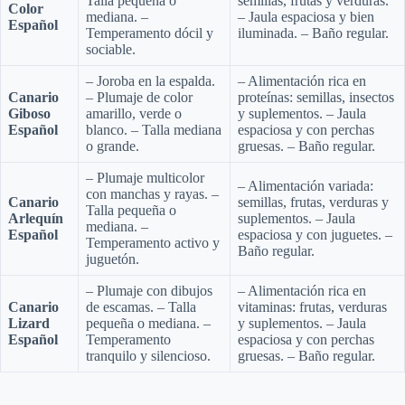
Talla pequeña o
semillas, frutas y verduras.
Color
mediana. –
– Jaula espaciosa y bien
Español
Temperamento dócil y
iluminada. – Baño regular.
sociable.
– Joroba en la espalda.
– Alimentación rica en
Canario
– Plumaje de color
proteínas: semillas, insectos
Giboso
amarillo, verde o
y suplementos. – Jaula
Español
blanco. – Talla mediana
espaciosa y con perchas
o grande.
gruesas. – Baño regular.
– Plumaje multicolor
– Alimentación variada:
con manchas y rayas. –
Canario
semillas, frutas, verduras y
Talla pequeña o
Arlequín
suplementos. – Jaula
mediana. –
Español
espaciosa y con juguetes. –
Temperamento activo y
Baño regular.
juguetón.
– Plumaje con dibujos
– Alimentación rica en
Canario
de escamas. – Talla
vitaminas: frutas, verduras
Lizard
pequeña o mediana. –
y suplementos. – Jaula
Español
Temperamento
espaciosa y con perchas
tranquilo y silencioso.
gruesas. – Baño regular.