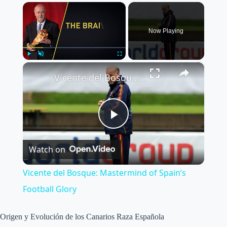
×
Now Playing
×
Play
Unmute
Fullscreen
Vicente del Bosque: Mastermind of Spain’s Football Glory
P
Watch on
l
Vicente del Bosque: Mastermind of Spain’s
a
Football Glory
y
Origen y Evolución de los Canarios Raza Española