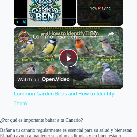
Now Playing
×
Play
Unmute
Fullscreen
Common Garden Birds and How to Identify Them
P
Watch on
l
Common Garden Birds and How to Identify
a
Them
y
¿Por qué es importante bañar a tu Canario?
Bañar a tu canario regularmente es esencial para su salud y bienestar.
El baño ayuda a mantener sus plumas limpias y en buen estado,