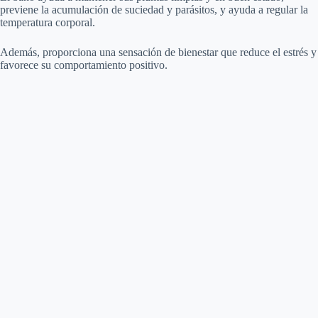
V
previene la acumulación de suciedad y parásitos, y ayuda a regular la
temperatura corporal.
i
Además, proporciona una sensación de bienestar que reduce el estrés y
favorece su comportamiento positivo.
d
e
o