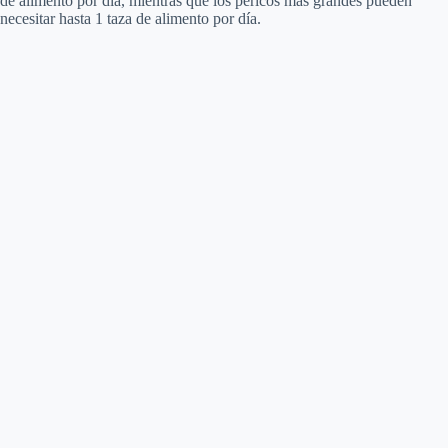
de alimento por día, mientras que los pericos más grandes pueden
necesitar hasta 1 taza de alimento por día.