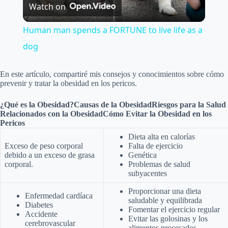
Watch on
l
Human man spends a FORTUNE to live life as a
a
dog
y
En este artículo, compartiré mis consejos y conocimientos sobre cómo
prevenir y tratar la obesidad en los pericos.
V
¿Qué es la Obesidad?
Causas de la Obesidad
Riesgos para la Salud
Relacionados con la Obesidad
Cómo Evitar la Obesidad en los
Pericos
i
Dieta alta en calorías
Exceso de peso corporal
Falta de ejercicio
debido a un exceso de grasa
Genética
corporal.
Problemas de salud
d
subyacentes
Proporcionar una dieta
e
Enfermedad cardíaca
saludable y equilibrada
Diabetes
Fomentar el ejercicio regular
Accidente
Evitar las golosinas y los
cerebrovascular
alimentos procesados