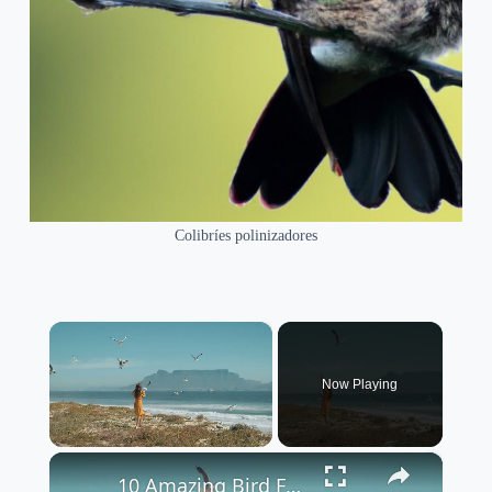
Colibríes polinizadores
×
Now Playing
×
Unmute
10 Amazing Bird Facts You Didn't Know