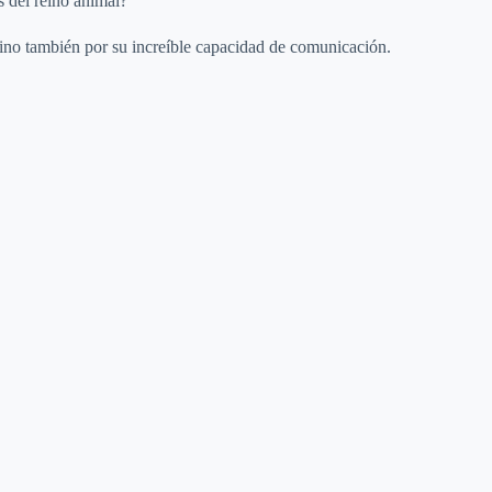
s del reino animal?
i
 sino también por su increíble capacidad de comunicación.
d
e
o