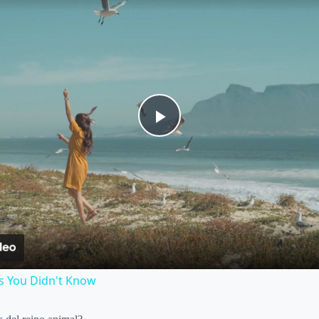
P
l
a
y
s You Didn't Know
V