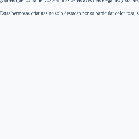
¿Sabías que los flamencos son unas de las aves más elegantes y sociale
Estas hermosas criaturas no solo destacan por su particular color rosa,