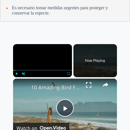
Es necesario tomar medidas urgentes para proteger y
conservar la especie.
×
Now Playing
×
Play
Unmute
Fullscreen
10 Amazing Bird Facts You Didn't Know
P
Watch on