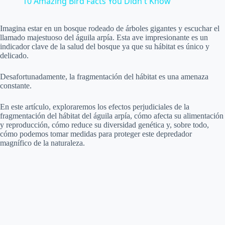
10 Amazing Bird Facts You Didn't Know
a
Imagina estar en un bosque rodeado de árboles gigantes y escuchar el
llamado majestuoso del águila arpía. Esta ave impresionante es un
y
indicador clave de la salud del bosque ya que su hábitat es único y
delicado.
V
Desafortunadamente, la fragmentación del hábitat es una amenaza
constante.
i
En este artículo, exploraremos los efectos perjudiciales de la
fragmentación del hábitat del águila arpía, cómo afecta su alimentación
y reproducción, cómo reduce su diversidad genética y, sobre todo,
cómo podemos tomar medidas para proteger este depredador
d
magnífico de la naturaleza.
e
o