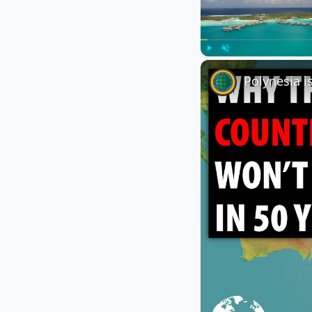
Play
Unmute