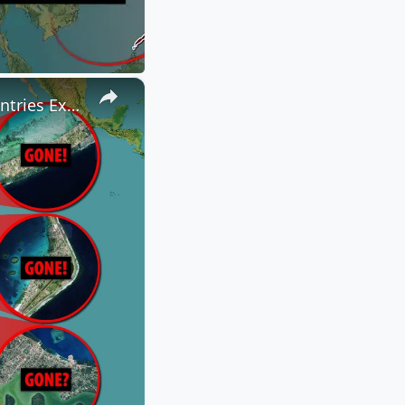
×
Polynesia is SINKING: Why Climate Change Will Make These Countries Extinct