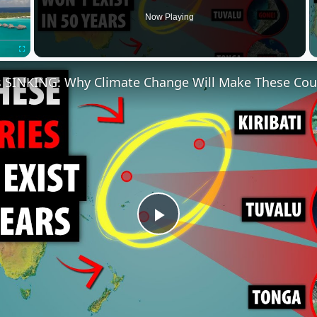
Now Playing
Fullscreen
P
l