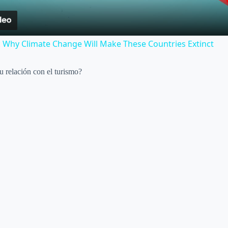
a
y
: Why Climate Change Will Make These Countries Extinct
V
u relación con el turismo?
i
d
e
o