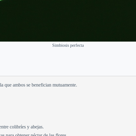
Simbiosis perfecta
n la que ambos se benefician mutuamente.
ntre colibríes y abejas.
as para obtener néctar de las flores.