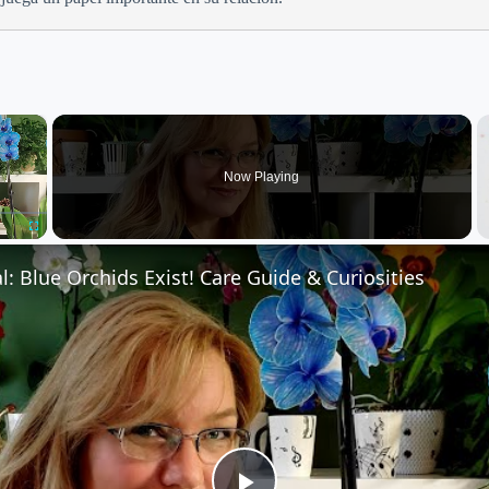
×
Now Playing
Fullscreen
l: Blue Orchids Exist! Care Guide & Curiosities