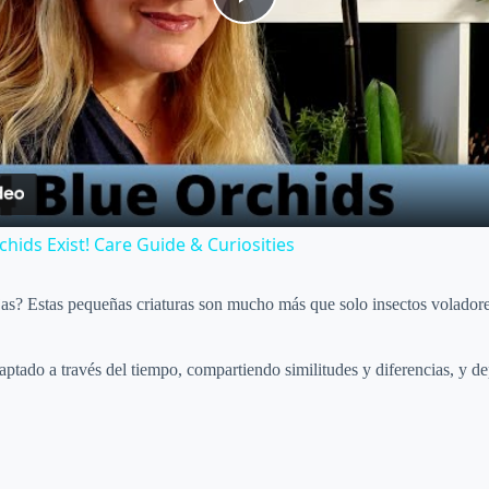
P
l
a
y
chids Exist! Care Guide & Curiosities
V
bejas? Estas pequeñas criaturas son mucho más que solo insectos volador
i
daptado a través del tiempo, compartiendo similitudes y diferencias, y 
d
e