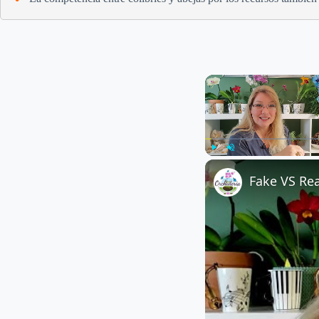
Play
Unmute
Fake VS Rea