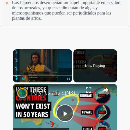
Los flamencos desempeñan un papel importante en la salud
de los arrozales, ya que se alimentan de algas y
microorganismos que pueden ser perjudiciales para las
plantas de arroz.
×
Now Playing
×
Play
Unmute
Fullscreen
Polynesia is SINKING: Why Climate Change Will Make These Countries Extinct
P