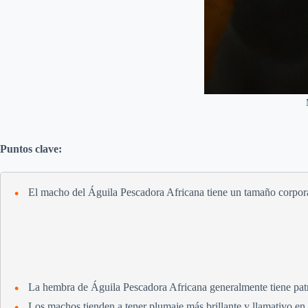
Puntos clave:
El macho del Águila Pescadora Africana tiene un tamaño corpor
La hembra de Águila Pescadora Africana generalmente tiene pa
Los machos tienden a tener plumaje más brillante y llamativo en 