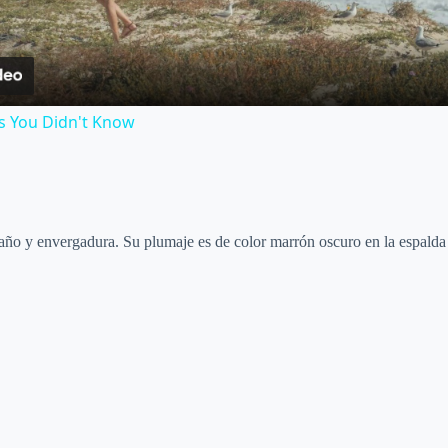
a
y
s You Didn't Know
V
i
ño y envergadura. Su plumaje es de color marrón oscuro en la espalda y 
d
e
o