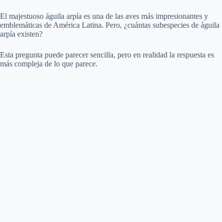
a
El majestuoso águila arpía es una de las aves más impresionantes y
emblemáticas de América Latina. Pero, ¿cuántas subespecies de águila
y
arpía existen?
Esta pregunta puede parecer sencilla, pero en realidad la respuesta es
V
más compleja de lo que parece.
i
d
e
o