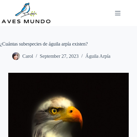
Skip
to
content
¿Cuántas subespecies de águila arpía existen?
Carol
September 27, 2023
Águila Arpía