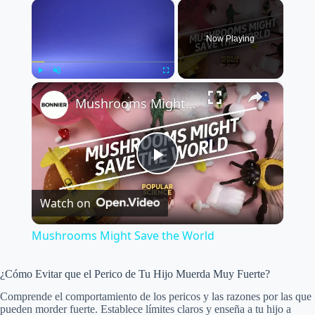
×
Now Playing
×
Play
Unmute
Fullscreen
Mushrooms Might Save the World
P
Watch on
l
Mushrooms Might Save the World
a
¿Cómo Evitar que el Perico de Tu Hijo Muerda Muy Fuerte?
y
Comprende el comportamiento de los pericos y las razones por las que
pueden morder fuerte. Establece límites claros y enseña a tu hijo a