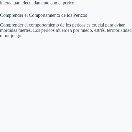
interactuar adecuadamente con el perico.
V
Comprender el Comportamiento de los Pericos
Comprender el comportamiento de los pericos es crucial para evitar
i
mordidas fuertes. Los pericos muerden por miedo, estrés, territorialidad
o por juego.
d
e
o