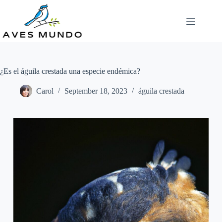
Skip
to
content
¿Es el águila crestada una especie endémica?
Carol
September 18, 2023
águila crestada