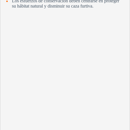
Los esfuerzos de conservación deben centrarse en proteger
su hábitat natural y disminuir su caza furtiva.