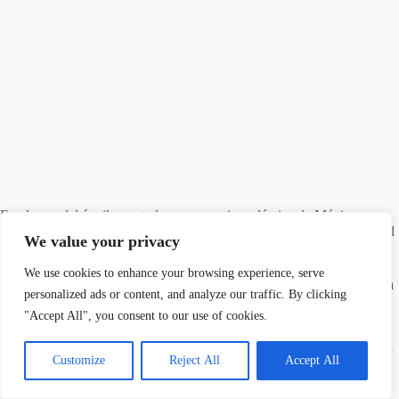
En el caso del águila crestada, una especie endémica de México, su
conservación es fundamental para mantener la biodiversidad y la salud
We value your privacy
del ecosistema de la región.
We use cookies to enhance your browsing experience, serve
Rol de la educación y la conciencia pública en la protección del águila
personalized ads or content, and analyze our traffic. By clicking
crestada
"Accept All", you consent to our use of cookies.
La educación y la conciencia pública son elementos clave en la
protección del águila crestada. Es esencial que la población en general
Customize
Reject All
Accept All
esté informada sobre la importancia de conservar esta especie
endémica de México y su hábitat natural.