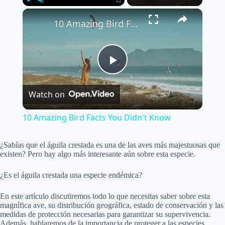
×
Play
Unmute
Fullscreen
10 Amazing Bird Facts You Didn't Know
P
Watch on
l
10 Amazing Bird Facts You Didn't Know
a
¿Sabías que el águila crestada es una de las aves más majestuosas que
existen? Pero hay algo más interesante aún sobre esta especie.
y
¿Es el águila crestada una especie endémica?
V
En este artículo discutiremos todo lo que necesitas saber sobre esta
magnífica ave, su distribución geográfica, estado de conservación y las
medidas de protección necesarias para garantizar su supervivencia.
i
Además, hablaremos de la importancia de proteger a las especies