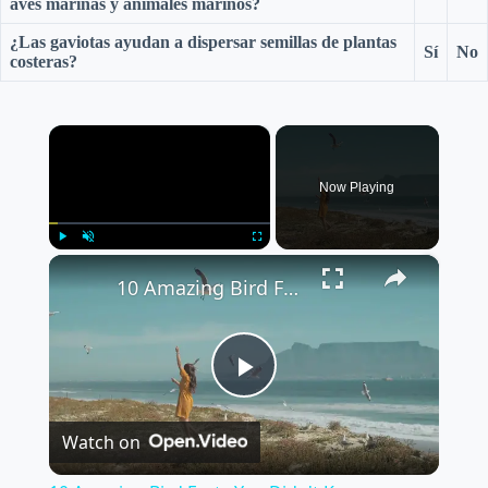
aves marinas y animales marinos?
¿Las gaviotas ayudan a dispersar semillas de plantas
Sí
No
costeras?
×
Now Playing
×
Play
Unmute
Fullscreen
10 Amazing Bird Facts You Didn't Know
P
Watch on
l