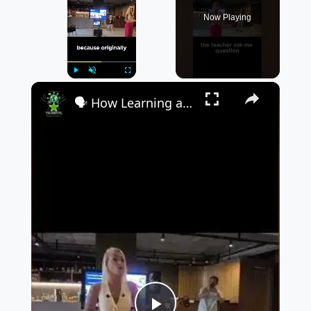
Now Playing
×
Play
Unmute
Fullscreen
🗣️ How Learning a New Language Helped Me Overcome Shyness & Become a Leader! 💪