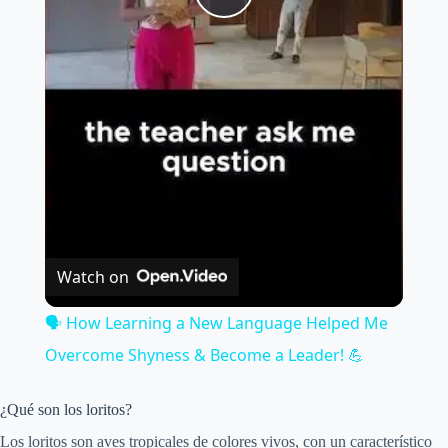
P
l
a
y
V
Watch on
i
🗣️ How Learning a New Language Helped Me
Overcome Shyness & Become a Leader! 💪
d
¿Qué son los loritos?
e
Los loritos son aves tropicales de colores vivos, con un característico