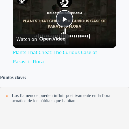
P
Watch on
l
Plants That Cheat: The Curious Case of
a
Parasitic Flora
y
Puntos clave:
V
Los flamencos pueden influir positivamente en la flora
acuática de los hábitats que habitan.
i