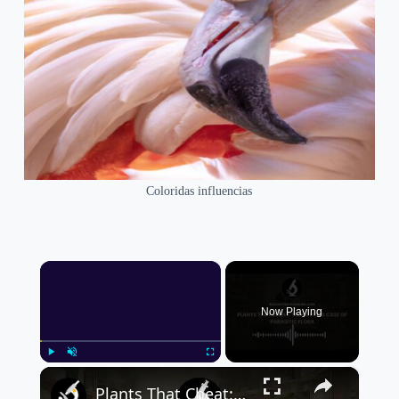
Coloridas influencias
×
Now Playing
×
Play
Unmute
Fullscreen
Plants That Cheat: The Curious Case of Parasitic Flora