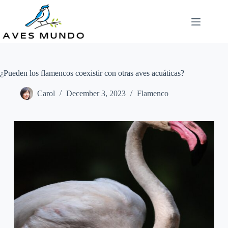
Skip
to
content
¿Pueden los flamencos coexistir con otras aves acuáticas?
Carol
December 3, 2023
Flamenco