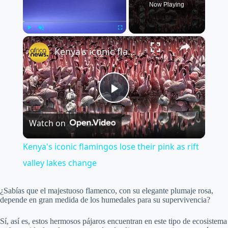
Now Playing
×
Play
Unmute
Fullscreen
Kenya's iconic flamingos lose their pink as rift valley lakes change
P
Watch on
l
Kenya's iconic flamingos lose their pink as rift
a
valley lakes change
y
¿Sabías que el majestuoso flamenco, con su elegante plumaje rosa,
depende en gran medida de los humedales para su supervivencia?
V
Sí, así es, estos hermosos pájaros encuentran en este tipo de ecosistema