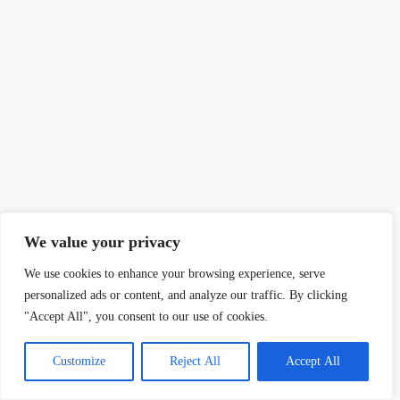
Su dependencia hacia estos ecosistemas delicados destaca la
We value your privacy
importancia de proteger y conservar los humedales para la
preservación de los flamencos y su diversidad biológica asociada.
We use cookies to enhance your browsing experience, serve
personalized ads or content, and analyze our traffic. By clicking
Importancia de los humedales como hábitat de los flamencos
"Accept All", you consent to our use of cookies.
Los humedales son de gran importancia como hábitat para los
flamencos. Estas áreas acuáticas proveen las condiciones ideales para
Customize
Reject All
Accept All
que los flamencos se alimenten y reproduzcan.