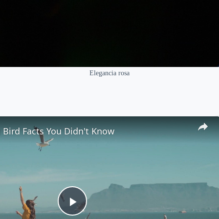
Elegancia rosa
 Bird Facts You Didn't Know
P