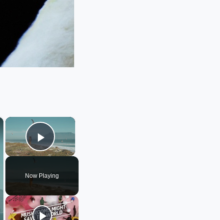
×
×
Play Video
Now Playing