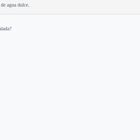
 de agua dulce.
o
alada?