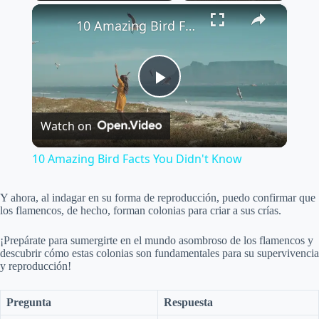
×
Play
Unmute
Fullscreen
10 Amazing Bird Facts You Didn't Know
P
Watch on
l
10 Amazing Bird Facts You Didn't Know
a
Y ahora, al indagar en su forma de reproducción, puedo confirmar que
los flamencos, de hecho, forman colonias para criar a sus crías.
y
¡Prepárate para sumergirte en el mundo asombroso de los flamencos y
descubrir cómo estas colonias son fundamentales para su supervivencia
V
y reproducción!
Pregunta
Respuesta
i