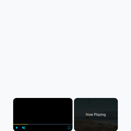
×
Now Playing