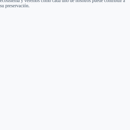
ecosistema y veremos cómo cada uno de nosotros puede contribuir a
su preservación.