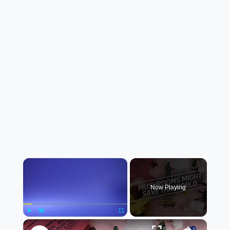
×
Now Playing
×
Play
Unmute
Fullscreen