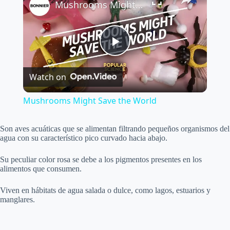
Mushrooms Might Save the World
P
Watch on
l
Mushrooms Might Save the World
a
Son aves acuáticas que se alimentan filtrando pequeños organismos del
agua con su característico pico curvado hacia abajo.
y
Su peculiar color rosa se debe a los pigmentos presentes en los
alimentos que consumen.
V
Viven en hábitats de agua salada o dulce, como lagos, estuarios y
manglares.
i