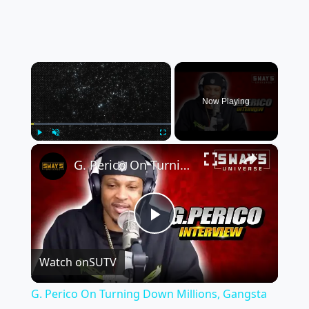
×
Now Playing
×
Play
Unmute
Fullscreen
G. Perico On Turning Down Millions, Gangsta Grillz with DJ Drama & His Perception on Women (FULL)
P
Watch on
SUTV
l
G. Perico On Turning Down Millions, Gangsta