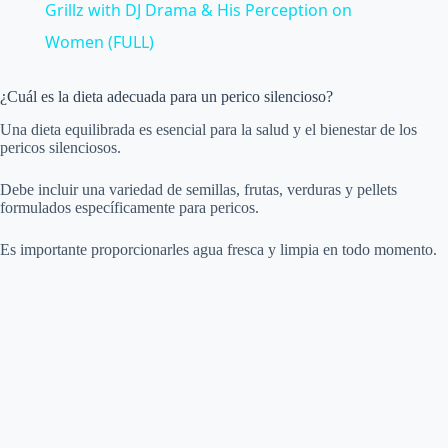
a
Grillz with DJ Drama & His Perception on
Women (FULL)
y
¿Cuál es la dieta adecuada para un perico silencioso?
V
Una dieta equilibrada es esencial para la salud y el bienestar de los
pericos silenciosos.
i
Debe incluir una variedad de semillas, frutas, verduras y pellets
formulados específicamente para pericos.
d
Es importante proporcionarles agua fresca y limpia en todo momento.
e
o