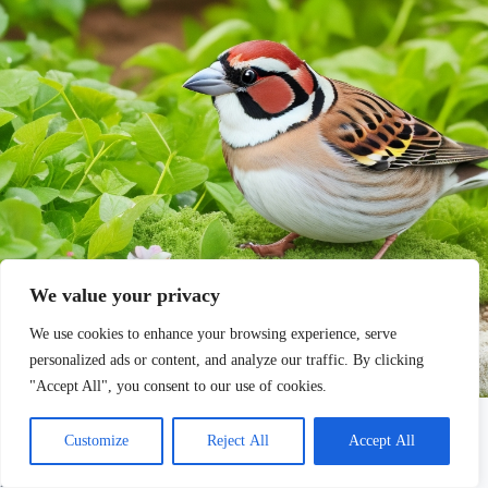
We value your privacy
We use cookies to enhance your browsing experience, serve
personalized ads or content, and analyze our traffic. By clicking
"Accept All", you consent to our use of cookies.
Los pájaros observan el cielo en busca de respuestas.
Estudios científicos recientes sobre la migración de las aves
Customize
Reject All
Accept All
¿Sabías que los pájaros migratorios son capaces de realizar viajes
increíblemente largos, incluso desde el Ártico hasta América del Sur,