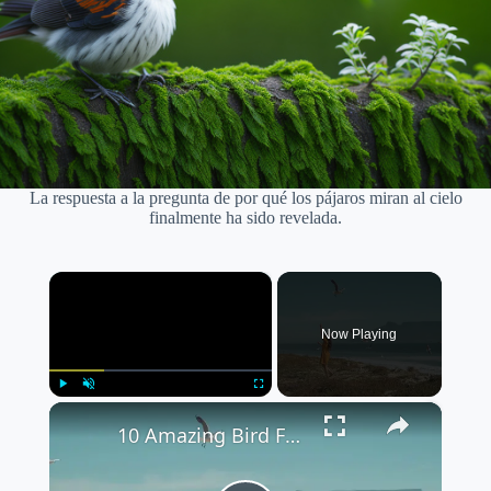
La respuesta a la pregunta de por qué los pájaros miran al cielo
finalmente ha sido revelada.
×
Now Playing
×
Play
Unmute
Fullscreen
10 Amazing Bird Facts You Didn't Know