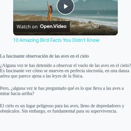
P
Watch on
l
10 Amazing Bird Facts You Didn't Know
a
La fascinante observación de las aves en el cielo
y
¿Alguna vez te has detenido a observar el vuelo de las aves en el cielo?
Es fascinante ver cómo se mueven en perfecta sincronía, en una danza
aérea que parece ajena a las leyes de la física.
V
Pero, ¿alguna vez te has preguntado qué es lo que lleva a las aves a
mirar hacia arriba?
i
El cielo es un lugar peligroso para las aves, lleno de depredadores y
obstáculos. Sin embargo, es fundamental para su supervivencia.
d