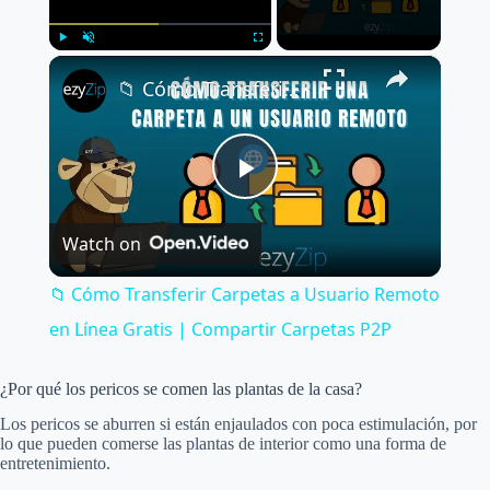
×
Play
Unmute
Fullscreen
📁 Cómo Transferir Carpetas a Usuario Remoto en Línea Gratis | Compartir Carpetas P2P
P
Watch on
l
📁 Cómo Transferir Carpetas a Usuario Remoto
a
en Línea Gratis | Compartir Carpetas P2P
y
¿Por qué los pericos se comen las plantas de la casa?
Los pericos se aburren si están enjaulados con poca estimulación, por
lo que pueden comerse las plantas de interior como una forma de
V
entretenimiento.