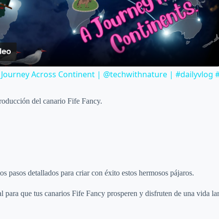
l
a
 Journey Across Continent | @techwithnature | #dailyvlog
y
eproducción del canario Fife Fancy.
V
i
d
los pasos detallados para criar con éxito estos hermosos pájaros.
l para que tus canarios Fife Fancy prosperen y disfruten de una vida la
e