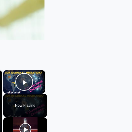
×
×
Play Video
Now Playing