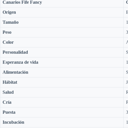
Canarios Fife Fancy
Origen
E
Tamaño
Peso
3
Color
A
Personalidad
S
Esperanza de vida
1
Alimentación
S
Hábitat
J
Salud
R
Cría
Puesta
3
Incubación
1