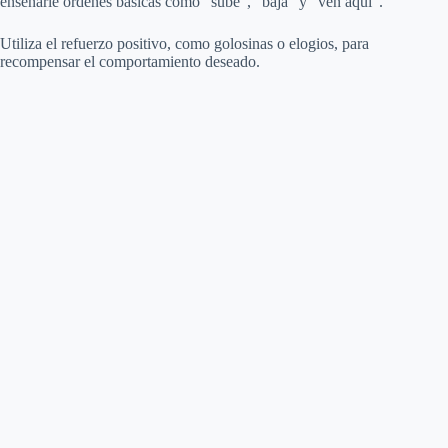
enseñarle órdenes básicas como “sube”, “baja” y “ven aquí”.
Utiliza el refuerzo positivo, como golosinas o elogios, para
recompensar el comportamiento deseado.