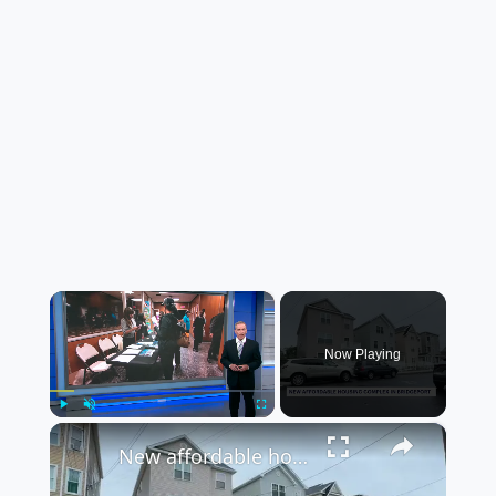
×
Now Playing
×
Play
Unmute
Fullscreen
New affordable housing complex opens at site of massive 2015 Bridgeport fire