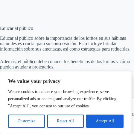
Educar al público
Educar al público sobre la importancia de los loritos en sus hábitats
naturales es crucial para su conservación. Esto incluye brindar
información sobre sus amenazas, así como estrategias para reducirlas.
Además, el público debe conocer los beneficios de los loritos y cómo
pueden ayudar a protegerlos.
We value your privacy
Véase también
Cómo crear una dieta variada y saludable
para Loritos
We use cookies to enhance your browsing experience, serve
personalized ads or content, and analyze our traffic. By clicking
Crear leyes y regulaciones para proteger a los loritos
"Accept All", you consent to our use of cookies.
Es fundamental establecer leyes y regulaciones estrictas para proteger a
los loritos.
Customize
Reject All
Accept All