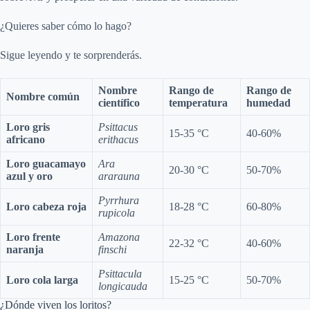
V
¿Quieres saber cómo lo hago?
Sigue leyendo y te sorprenderás.
i
Nombre
Rango de
Rango de
Nombre común
científico
temperatura
humedad
d
Loro gris
Psittacus
15-35 °C
40-60%
africano
erithacus
e
Loro guacamayo
Ara
20-30 °C
50-70%
azul y oro
ararauna
o
Pyrrhura
Loro cabeza roja
18-28 °C
60-80%
rupicola
Loro frente
Amazona
22-32 °C
40-60%
naranja
finschi
Psittacula
Loro cola larga
15-25 °C
50-70%
longicauda
¿Dónde viven los loritos?