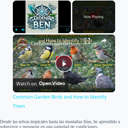
×
Now Playing
×
Play
Unmute
Fullscreen
Common Garden Birds and How to Identify Them
P
Watch on
l
Common Garden Birds and How to Identify
a
Them
y
Desde las selvas tropicales hasta las montañas frías, he aprendido a
sobrevivir y prosperar en una variedad de condiciones.