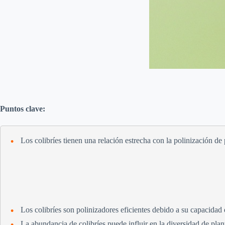
Puntos clave:
Los colibríes tienen una relación estrecha con la polinización de 
Los colibríes son polinizadores eficientes debido a su capacidad 
La abundancia de colibríes puede influir en la diversidad de pla