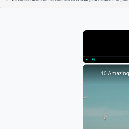
Play
Unmute
10 Amazing