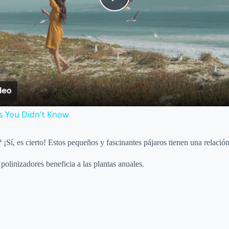
P
l
a
y
s You Didn't Know
V
 ¡Sí, es cierto! Estos pequeños y fascinantes pájaros tienen una relación
i
olinizadores beneficia a las plantas anuales.
d
e