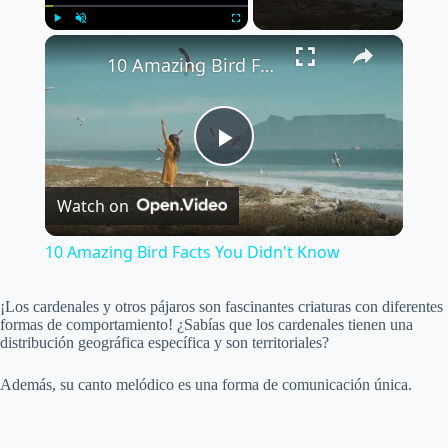
×
Play
Unmute
Fullscreen
10 Amazing Bird Facts You Didn't Know
P
Watch on
l
10 Amazing Bird Facts You Didn't Know
a
¡Los cardenales y otros pájaros son fascinantes criaturas con diferentes
formas de comportamiento! ¿Sabías que los cardenales tienen una
y
distribución geográfica específica y son territoriales?
Además, su canto melódico es una forma de comunicación única.
V