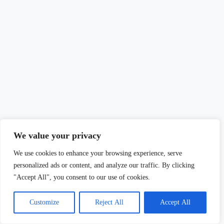
We value your privacy
We use cookies to enhance your browsing experience, serve
Además, el color naranja sirve para atraer la atención de otros
personalized ads or content, and analyze our traffic. By clicking
cardenales durante la época de reproducción.
"Accept All", you consent to our use of cookies.
Es una señal de dominio y atracción para encontrar pareja y defender
su territorio. En resumen, el naranja en el pico del cardenal es símbolo
Customize
Reject All
Accept All
de fuerza, pasión y exhibición.