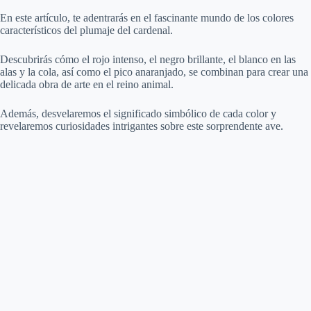
a
En este artículo, te adentrarás en el fascinante mundo de los colores
característicos del plumaje del cardenal.
y
Descubrirás cómo el rojo intenso, el negro brillante, el blanco en las
alas y la cola, así como el pico anaranjado, se combinan para crear una
V
delicada obra de arte en el reino animal.
Además, desvelaremos el significado simbólico de cada color y
i
revelaremos curiosidades intrigantes sobre este sorprendente ave.
d
e
o