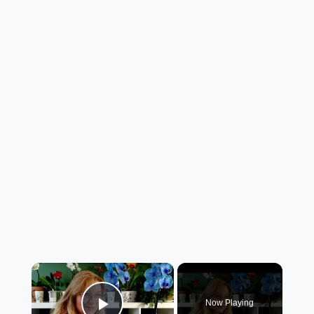
×
Now Playing