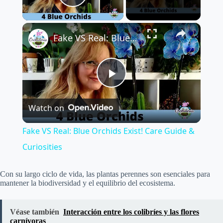
Play Video
×
Fake VS Real: Blue Orchids Exist! Care Guide & Curiosities
P
Watch on
l
Fake VS Real: Blue Orchids Exist! Care Guide &
a
Curiosities
y
Con su largo ciclo de vida, las plantas perennes son esenciales para
mantener la biodiversidad y el equilibrio del ecosistema.
V
Véase también
Interacción entre los colibríes y las flores
carnívoras