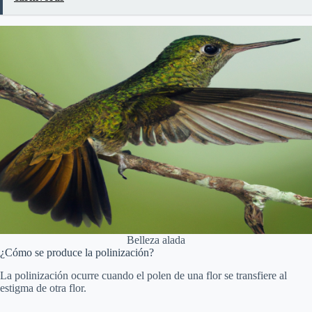
i
d
e
o
Belleza alada
¿Cómo se produce la polinización?
La polinización ocurre cuando el polen de una flor se transfiere al
estigma de otra flor.