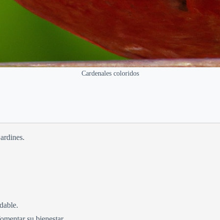
Cardenales coloridos
jardines.
dable.
fomentar su bienestar.