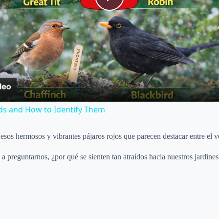
P
l
a
y
s and How to Identify Them
V
, esos hermosos y vibrantes pájaros rojos que parecen destacar entre el v
i
 preguntarnos, ¿por qué se sienten tan atraídos hacia nuestros jardines
d
e