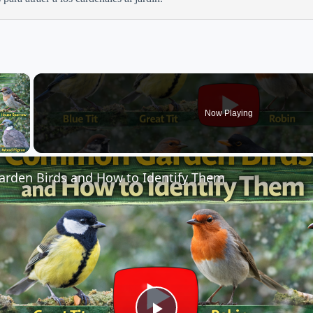
×
Now Playing
 Video
den Birds and How to Identify Them